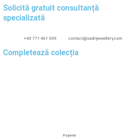
Solicită gratuit consultanță
specializată
+40 771 461 509
contact@sadrijewellery.com
Completează colecția
Poșete