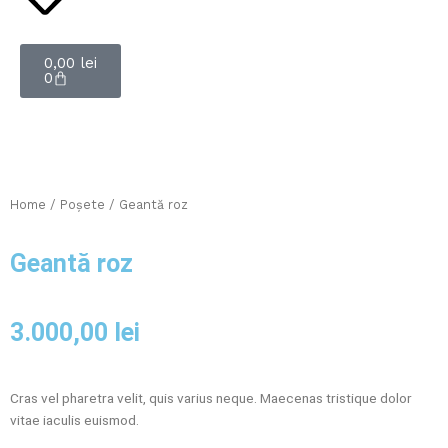
Cart
0,00
lei
0
Home
/
Poșete
/ Geantă roz
Geantă roz
3.000,00
lei
Cras vel pharetra velit, quis varius neque. Maecenas tristique dolor
vitae iaculis euismod.