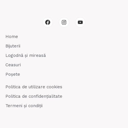
F
I
Y
a
n
o
c
s
u
e
t
t
Home
b
a
u
o
g
b
Bijuterii
o
r
e
k
a
Logodnă și mireasă
m
Ceasuri
Poșete
Politica de utilizare cookies
Politica de confidențialitate
Termeni și condiții