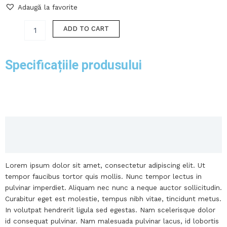
Geantă
Adaugă la favorite
roz
quantity
ADD TO CART
Specificațiile produsului
Description
Reviews (0)
Lorem ipsum dolor sit amet, consectetur adipiscing elit. Ut
tempor faucibus tortor quis mollis. Nunc tempor lectus in
pulvinar imperdiet. Aliquam nec nunc a neque auctor sollicitudin.
Curabitur eget est molestie, tempus nibh vitae, tincidunt metus.
In volutpat hendrerit ligula sed egestas. Nam scelerisque dolor
id consequat pulvinar. Nam malesuada pulvinar lacus, id lobortis