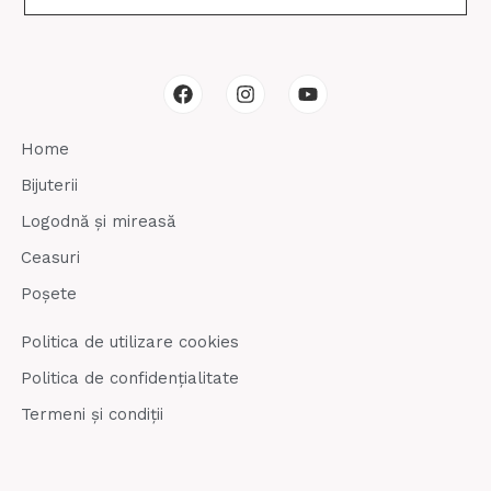
F
I
Y
a
n
o
c
s
u
e
t
t
Home
b
a
u
o
g
b
Bijuterii
o
r
e
k
a
Logodnă și mireasă
m
Ceasuri
Poșete
Politica de utilizare cookies
Politica de confidențialitate
Termeni și condiții