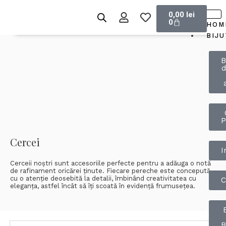
Skip
Cart
0,00
lei
to
0
HOM
content
BIJU
B
d
P
Cercei
I
Cerceii noștri sunt accesoriile perfecte pentru a adăuga o notă
de rafinament oricărei ținute. Fiecare pereche este concepută
cu o atenție deosebită la detalii, îmbinând creativitatea cu
C
eleganța, astfel încât să îți scoată în evidență frumusețea.
B