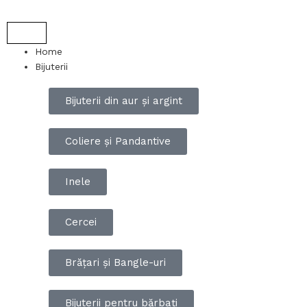
Skip
to
content
Home
Bijuterii
Bijuterii din aur și argint
Coliere și Pandantive
Inele
Cercei
Brățari și Bangle-uri
Bijuterii pentru bărbați