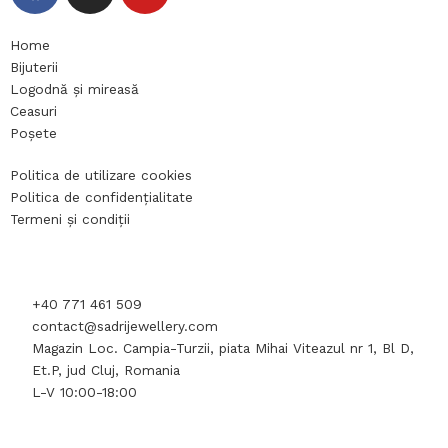
a
n
o
c
s
u
e
t
t
Home
Bijuterii
b
a
u
Logodnă și mireasă
o
g
b
Ceasuri
o
r
e
Poșete
k
a
m
Politica de utilizare cookies
Politica de confidențialitate
Termeni și condiții
+40 771 461 509
contact@sadrijewellery.com
Magazin Loc. Campia-Turzii, piata Mihai Viteazul nr 1, Bl D,
Et.P, jud Cluj, Romania
L-V 10:00-18:00