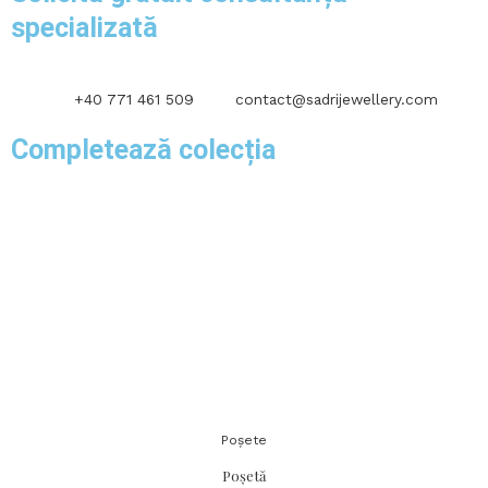
specializată
+40 771 461 509
contact@sadrijewellery.com
Completează colecția
Poșete
Poșetă