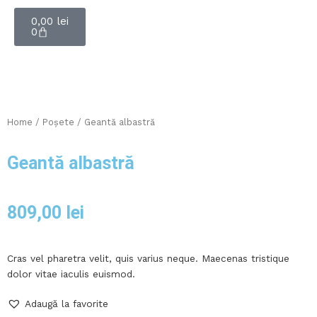
Cart
0,00
lei
0
Home
/
Poșete
/ Geantă albastră
Geantă albastră
809,00
lei
Cras vel pharetra velit, quis varius neque. Maecenas tristique
dolor vitae iaculis euismod.
Geantă
Adaugă la favorite
albastră