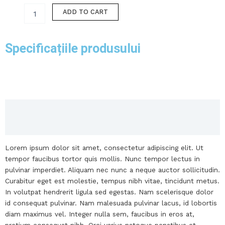
quantity
ADD TO CART
Specificațiile produsului
Description
Reviews (0)
Lorem ipsum dolor sit amet, consectetur adipiscing elit. Ut
tempor faucibus tortor quis mollis. Nunc tempor lectus in
pulvinar imperdiet. Aliquam nec nunc a neque auctor sollicitudin.
Curabitur eget est molestie, tempus nibh vitae, tincidunt metus.
In volutpat hendrerit ligula sed egestas. Nam scelerisque dolor
id consequat pulvinar. Nam malesuada pulvinar lacus, id lobortis
diam maximus vel. Integer nulla sem, faucibus in eros at,
pretium consequat nibh. Orci varius natoque penatibus et