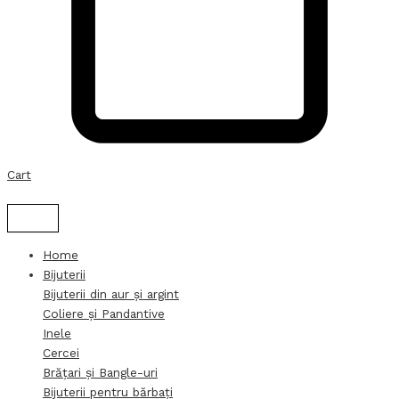
Cart
Home
Bijuterii
Bijuterii din aur și argint
Coliere și Pandantive
Inele
Cercei
Brățari și Bangle-uri
Bijuterii pentru bărbați