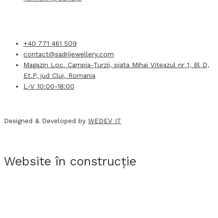
+40 771 461 509
contact@sadrijewellery.com
Magazin Loc. Campia-Turzii, piata Mihai Viteazul nr 1, Bl D,
Et.P, jud Cluj, Romania
L-V 10:00-18:00
Designed & Developed by
WEDEV IT
Website în construcție