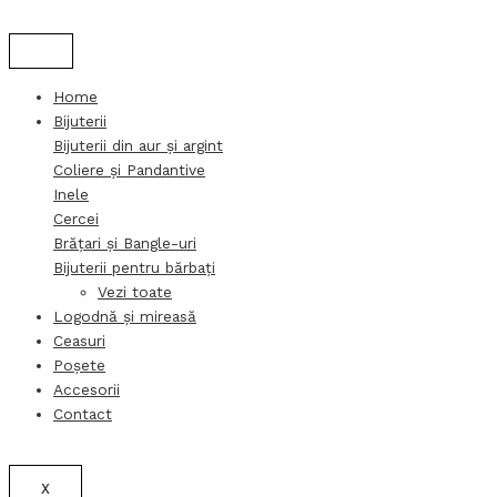
Products
Products
Skip
search
search
to
content
Home
Bijuterii
Bijuterii din aur și argint
Coliere și Pandantive
Inele
Cercei
Brățari și Bangle-uri
Bijuterii pentru bărbați
Vezi toate
Logodnă și mireasă
Ceasuri
Poșete
Accesorii
Contact
X