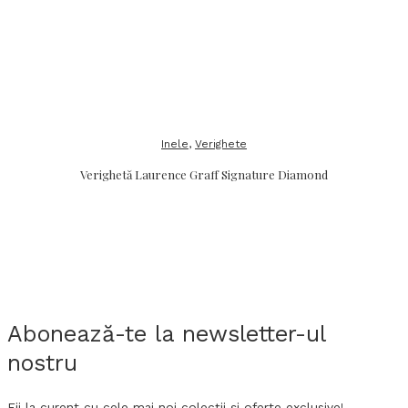
Inele
,
Verighete
Verighetă Laurence Graff Signature Diamond
Abonează-te la newsletter-ul
nostru
Fii la curent cu cele mai noi colecții și oferte exclusive!