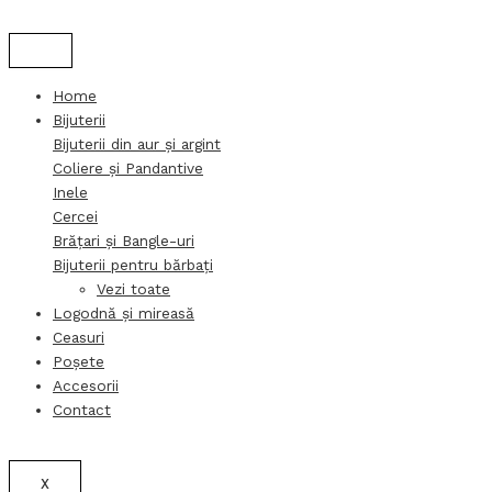
Products
Products
Skip
search
search
to
content
Home
Bijuterii
Bijuterii din aur și argint
Coliere și Pandantive
Inele
Cercei
Brățari și Bangle-uri
Bijuterii pentru bărbați
Vezi toate
Logodnă și mireasă
Ceasuri
Poșete
Accesorii
Contact
X