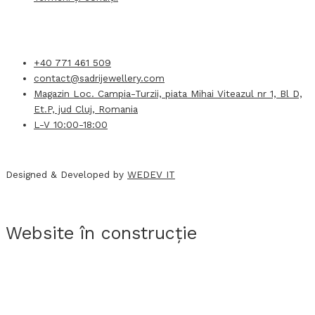
+40 771 461 509
contact@sadrijewellery.com
Magazin Loc. Campia-Turzii, piata Mihai Viteazul nr 1, Bl D,
Et.P, jud Cluj, Romania
L-V 10:00-18:00
Designed & Developed by
WEDEV IT
Website în construcție