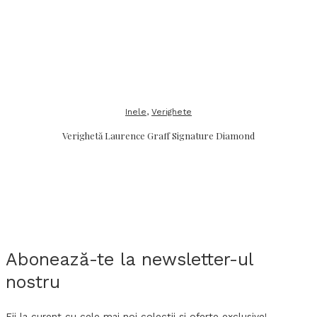
Inele
,
Verighete
Verighetă Laurence Graff Signature Diamond
Abonează-te la newsletter-ul
nostru
Fii la curent cu cele mai noi colecții și oferte exclusive!