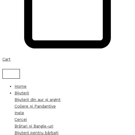
Cart
Home
Bijuterii
Bijuterii din aur și argint
Coliere și Pandantive
Inele
Cercei
Brățari și Bangle-uri
Bijuterii pentru bărbați